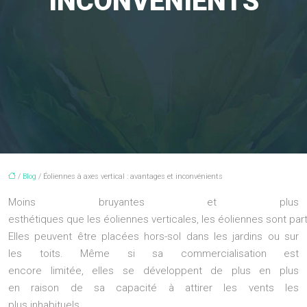
INCONVÉNIENTS
/
Blog
/ Éoliennes à axes vertical : avantages et inconvénients
Moins bruyantes et plus
esthétiques que les éoliennes verticales, les éoliennes sont pa
Elles peuvent être placées hors-sol dans les jardins ou sur
les toits. Même si sa commercialisation est
encore limitée, elles se développent de plus en plus
en raison de sa capacité à attirer les vents les
plus inhabituels.